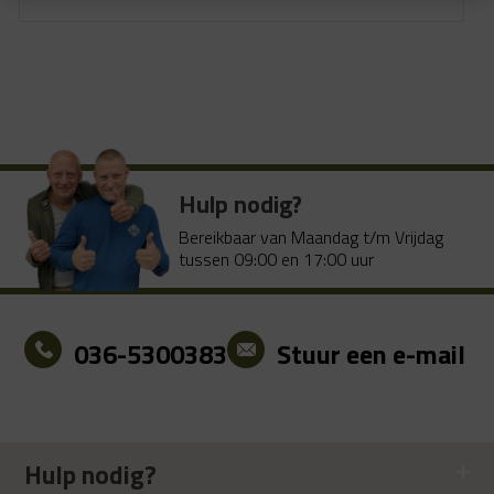
Oorspronkelijke
Huidige
prijs
prijs
was:
is:
€ 1.549.00.
€ 999.00.
Hulp nodig?
Bereikbaar van Maandag t/m Vrijdag
tussen 09:00 en 17:00 uur
036-5300383
Stuur een e-mail
Hulp nodig?