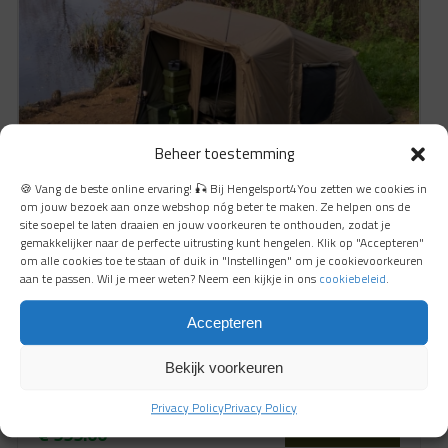
Beheer toestemming
🍪 Vang de beste online ervaring! 🎣 Bij Hengelsport4You zetten we cookies in
om jouw bezoek aan onze webshop nóg beter te maken. Ze helpen ons de
site soepel te laten draaien en jouw voorkeuren te onthouden, zodat je
gemakkelijker naar de perfecte uitrusting kunt hengelen. Klik op "Accepteren"
om alle cookies toe te staan of duik in "Instellingen" om je cookievoorkeuren
aan te passen. Wil je meer weten? Neem een kijkje in ons
cookiebeleid
.
RidgeMonkey Escape XF2 Standard V2
Accepteren
direct leverbaar
Bekijk voorkeuren
€
1.549.00
Privacy Policy
Privacy Policy
Bekijken
€
999.00