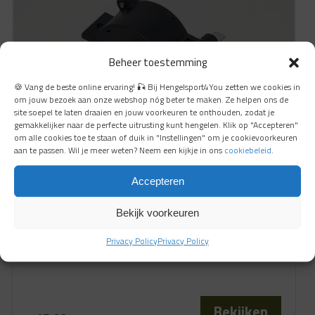
Beheer toestemming
🍪 Vang de beste online ervaring! 🎣 Bij Hengelsport4You zetten we cookies in
om jouw bezoek aan onze webshop nóg beter te maken. Ze helpen ons de
site soepel te laten draaien en jouw voorkeuren te onthouden, zodat je
gemakkelijker naar de perfecte uitrusting kunt hengelen. Klik op "Accepteren"
om alle cookies toe te staan of duik in "Instellingen" om je cookievoorkeuren
aan te passen. Wil je meer weten? Neem een kijkje in ons
cookiebeleid
.
Accepteren
Bekijk voorkeuren
MotorGuide 5 Speed Hand Switch
Privacy Policy
Privacy Policy
Bekijken