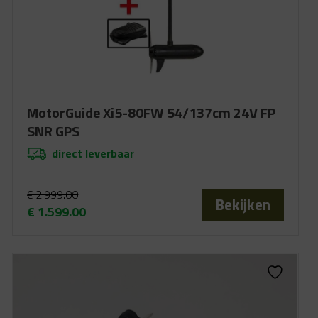
MotorGuide Xi5-80FW 54/137cm 24V FP
SNR GPS
direct leverbaar
€
2.999.00
Bekijken
€
1.599.00
Oorspronkelijke
Huidige
prijs
prijs
was:
is:
€ 2.999.00.
€ 1.599.00.