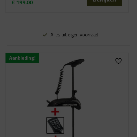
€
199.00
Oorspronkelijke
Huidige
prijs
prijs
was:
is:
€ 499.00.
€ 199.00.
Alles uit eigen voorraad
Aanbieding!