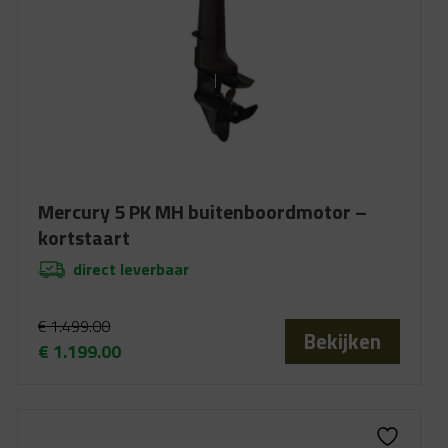
Mercury 5 PK MH buitenboordmotor –
kortstaart
direct leverbaar
€
1.499.00
Bekijken
€
1.199.00
Oorspronkelijke
Huidige
prijs
prijs
was:
is:
€ 1.499.00.
€ 1.199.00.