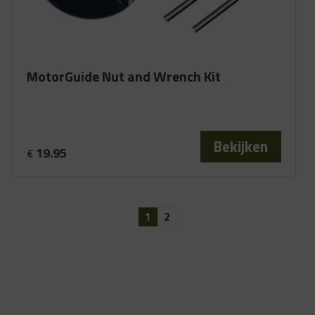
MotorGuide Nut and Wrench Kit
Bekijken
19.95
€
1
2