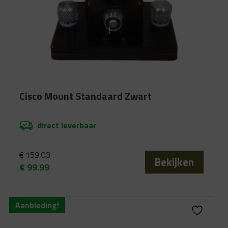
Cisco Mount Standaard Zwart
direct leverbaar
€
159.00
Bekijken
€
99.99
Oorspronkelijke
Huidige
prijs
prijs
was:
is:
Aanbieding!
€ 159.00.
€ 99.99.