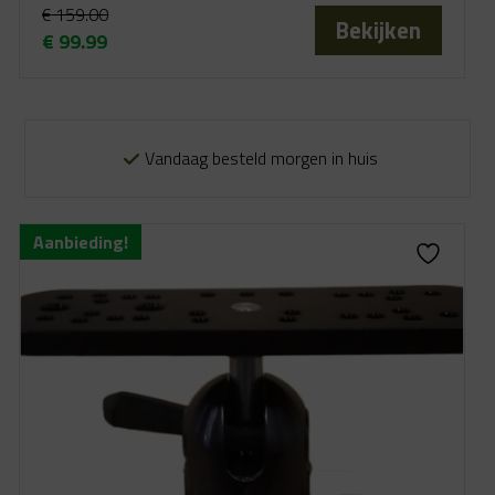
€
159.00
Bekijken
€
99.99
Oorspronkelijke
Huidige
prijs
prijs
was:
is:
€ 159.00.
€ 99.99.
Vandaag besteld morgen in huis
Aanbieding!