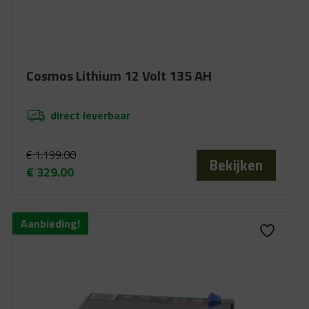
Cosmos Lithium 12 Volt 135 AH
direct leverbaar
€
1.199.00
Bekijken
€
329.00
Oorspronkelijke
Huidige
prijs
prijs
was:
is:
Aanbieding!
€ 1.199.00.
€ 329.00.