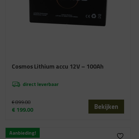
Cosmos Lithium accu 12V – 100Ah
direct leverbaar
€
899.00
Bekijken
€
199.00
Oorspronkelijke
Huidige
prijs
prijs
was:
is:
Aanbieding!
€ 899.00.
€ 199.00.