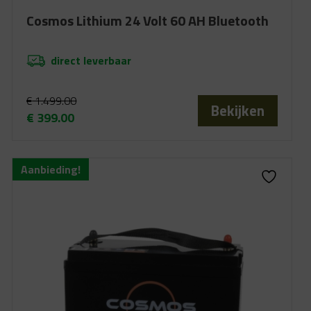
Cosmos Lithium 24 Volt 60 AH Bluetooth
direct leverbaar
€
1.499.00
Bekijken
€
399.00
Oorspronkelijke
Huidige
prijs
prijs
was:
is:
Aanbieding!
€ 1.499.00.
€ 399.00.