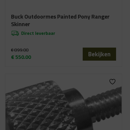
Buck Outdoormes Painted Pony Ranger
Skinner
Direct leverbaar
€
899.00
Bekijken
€
550.00
Oorspronkelijke
Huidige
prijs
prijs
was:
is:
€ 899.00.
€ 550.00.