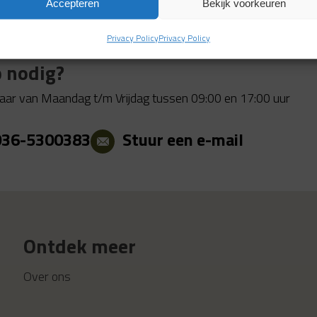
Accepteren
Bekijk voorkeuren
Privacy Policy
Privacy Policy
 nodig?
aar van Maandag t/m Vrijdag tussen 09:00 en 17:00 uur
036-5300383
Stuur een e-mail
Ontdek meer
Over ons