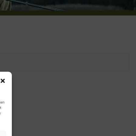
ien
t
e