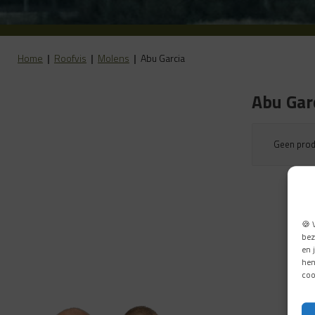
Home
|
Roofvis
|
Molens
|
Abu Garcia
Abu Gar
Geen produ
🍪 
bez
en 
hen
coo