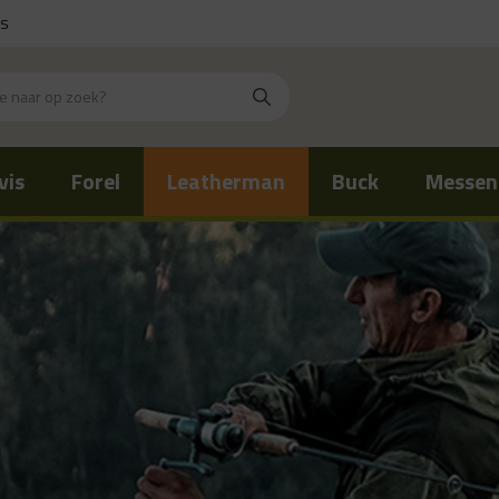
is
vis
Forel
Leatherman
Buck
Messen