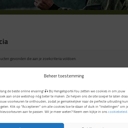
cia
cten gevonden die aan je zoekcriteria voldoen.
Beheer toestemming
Vang de beste online ervaring! 🎣 Bij Hengelsport4You zetten we cookies in om jouw
oek aan onze webshop nóg beter te maken. Ze helpen ons de site soepel te laten draa
jouw voorkeuren te onthouden, zodat je gemakkelijker naar de perfecte uitrusting kun
gelen. Klik op "Accepteren" om alle cookies toe te staan of duik in "Instellingen" om j
kievoorkeuren aan te passen. Wil je meer weten? Neem een kijkje in ons
cookiebeleid
.