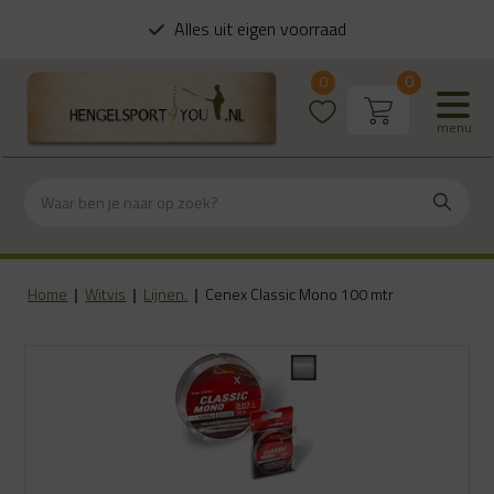
Alles uit eigen voorraad
0
0
menu
Home
|
Witvis
|
Lijnen.
|
Cenex Classic Mono 100 mtr