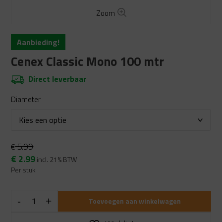
Zoom
Aanbieding!
Cenex Classic Mono 100 mtr
Direct leverbaar
Diameter
5.99
€
Oorspronkelijke
Huidige
€
2.99
incl. 21% BTW
prijs
prijs
Per stuk
was:
is:
€ 5.99.
€ 2.99.
Toevoegen aan winkelwagen