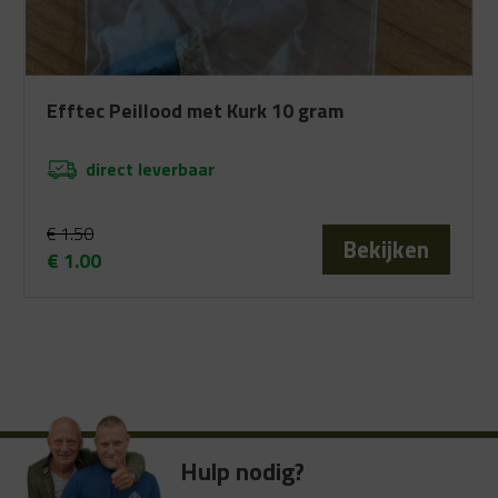
Efftec Peillood met Kurk 10 gram
direct leverbaar
€
1.50
Bekijken
€
1.00
Oorspronkelijke
Huidige
prijs
prijs
was:
is:
€ 1.50.
€ 1.00.
Hulp nodig?