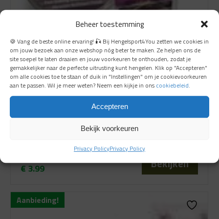
Beheer toestemming
🍪 Vang de beste online ervaring! 🎣 Bij Hengelsport4You zetten we cookies in
om jouw bezoek aan onze webshop nóg beter te maken. Ze helpen ons de
site soepel te laten draaien en jouw voorkeuren te onthouden, zodat je
gemakkelijker naar de perfecte uitrusting kunt hengelen. Klik op "Accepteren"
om alle cookies toe te staan of duik in "Instellingen" om je cookievoorkeuren
aan te passen. Wil je meer weten? Neem een kijkje in ons
cookiebeleid
.
Cenex Method Mono 150 mtr
Accepteren
Direct leverbaar
Bekijk voorkeuren
Privacy Policy
Privacy Policy
€
8.99
Bekijken
€
3.99
Oorspronkelijke
Huidige
prijs
prijs
Aanbieding!
was:
is:
€ 8.99.
€ 3.99.