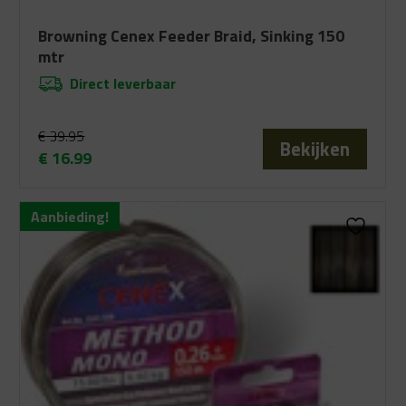
Browning Cenex Feeder Braid, Sinking 150
mtr
Direct leverbaar
€
39.95
Bekijken
€
16.99
Oorspronkelijke
Huidige
prijs
prijs
Aanbieding!
was:
is:
€ 39.95.
€ 16.99.