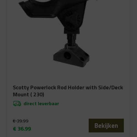
Scotty Powerlock Rod Holder with Side/Deck
Mount ( 230)
direct leverbaar
€
39.99
Bekijken
€
36.99
Oorspronkelijke
Huidige