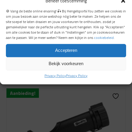
Beheer toestemming
🍪 Vang de beste online ervaring! 🎣 Bij Hengelsport4You zetten we cookies in
om jouw bezoek aan onze webshop nóg beter te maken. Ze helpen ons de
site soepel te laten draaien en jouw voorkeuren te onthouden, zodat je
gemakkelijker naar de perfecte uitrusting kunt hengelen. Klik op "Accepteren"
om alle cookies toe te staan of duik in "Instellingen" om je cookievoorkeuren
Scotty Fender Ring (327)
aan te passen. Wil je meer weten? Neem een kijkje in ons
cookiebeleid
.
direct leverbaar
Accepteren
Bekijk voorkeuren
€
14.99
Bekijken
€
12.99
Privacy Policy
Privacy Policy
Oorspronkelijke
Huidige
prijs
prijs
Aanbieding!
was:
is:
€ 14.99.
€ 12.99.