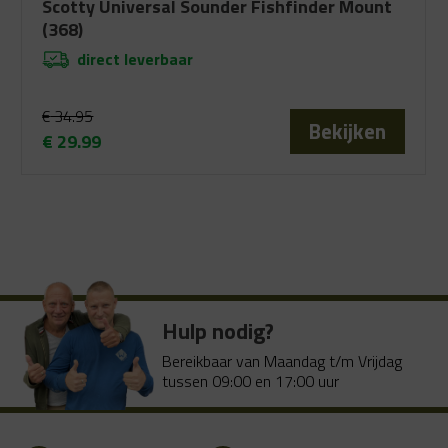
Scotty Universal Sounder Fishfinder Mount
(368)
direct leverbaar
€
34.95
Bekijken
€
29.99
Oorspronkelijke
Huidige
prijs
prijs
was:
is:
€ 34.95.
€ 29.99.
Hulp nodig?
Bereikbaar van Maandag t/m Vrijdag
tussen 09:00 en 17:00 uur