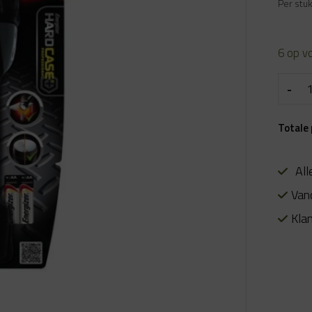
prijs
Per stu
was:
€ 39.9
6 op v
Totale 
All
Van
Kla