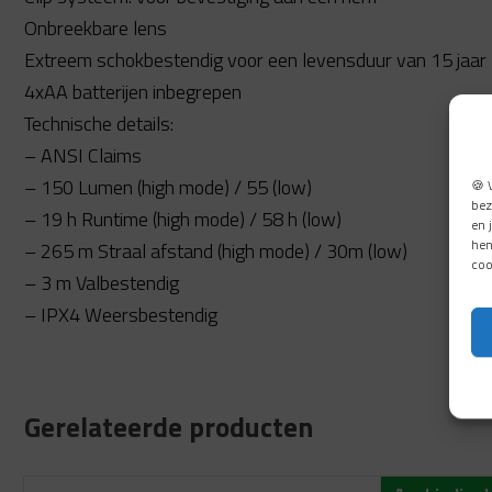
Onbreekbare lens
Extreem schokbestendig voor een levensduur van 15 jaar
4xAA batterijen inbegrepen
Technische details:
– ANSI Claims
– 150 Lumen (high mode) / 55 (low)
🍪 
bez
– 19 h Runtime (high mode) / 58 h (low)
en 
hen
– 265 m Straal afstand (high mode) / 30m (low)
coo
– 3 m Valbestendig
– IPX4 Weersbestendig
Gerelateerde producten