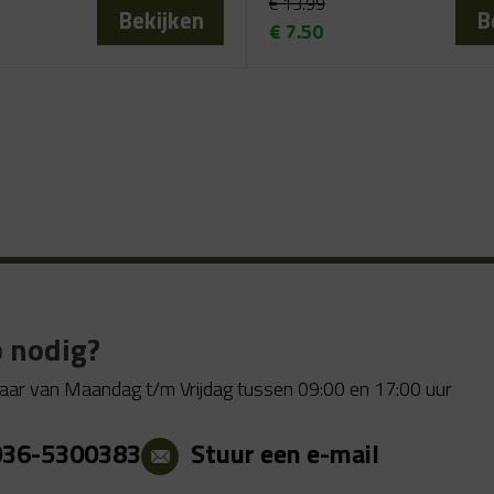
€
13.99
Bekijken
B
€
7.50
elijke
Oorspronkelijke
Huidige
prijs
prijs
was:
is:
€ 13.99.
€ 7.50.
 nodig?
aar van Maandag t/m Vrijdag tussen 09:00 en 17:00 uur
036-5300383
Stuur een e-mail