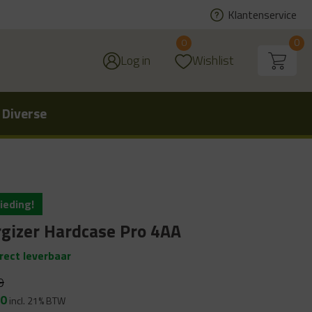
Klantenservice
0
0
Log in
Wishlist
 Diverse
ieding!
gizer Hardcase Pro 4AA
irect leverbaar
9
ronkelijke
Huidige
00
incl. 21% BTW