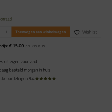
prijs
k
is:
9.
€ 15.00.
oorraad
Wishlist
Toevoegen aan winkelwagen
€
15.00
prijs:
incl. 21% BTW
es uit eigen voorraad
daag besteld morgen in huis
ntbeoordelingen 9.4