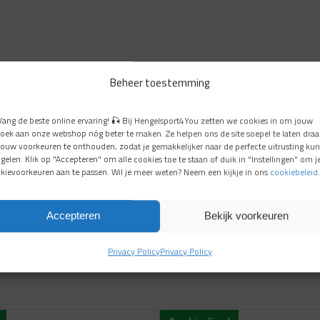
Beheer toestemming
Vang de beste online ervaring! 🎣 Bij Hengelsport4You zetten we cookies in om jouw
oek aan onze webshop nóg beter te maken. Ze helpen ons de site soepel te laten draa
jouw voorkeuren te onthouden, zodat je gemakkelijker naar de perfecte uitrusting kun
gelen. Klik op "Accepteren" om alle cookies toe te staan of duik in "Instellingen" om j
kievoorkeuren aan te passen. Wil je meer weten? Neem een kijkje in ons
cookiebeleid
.
Accepteren
Bekijk voorkeuren
Privacy Policy
Privacy Policy