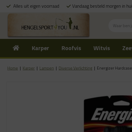
Alles uit eigen voorraad
Vandaag besteld morgen in hu
Karper
Roofvis
Witvis
Zee
Home
|
Karper
|
Lampen
|
Diverse Verlichting
|
Energizer Hardcase