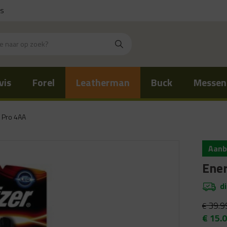
is
vis
Forel
Leatherman
Buck
Messen
 Pro 4AA
Aanb
Ener
d
39.9
€
Oorsp
€
15.