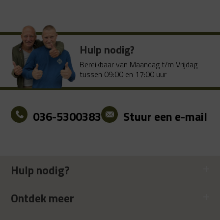
€ 16.49.
€ 9.99.
Hulp nodig?
Bereikbaar van Maandag t/m Vrijdag
tussen 09:00 en 17:00 uur
036-5300383
Stuur een e-mail
Hulp nodig?
Ontdek meer