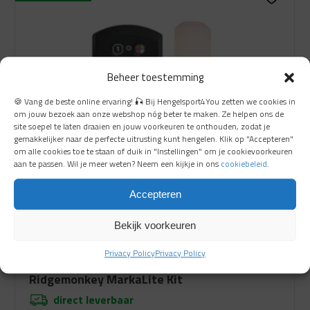
€ 6.99.
€ 5.99.
Beheer toestemming
🍪 Vang de beste online ervaring! 🎣 Bij Hengelsport4You zetten we cookies in
om jouw bezoek aan onze webshop nóg beter te maken. Ze helpen ons de
site soepel te laten draaien en jouw voorkeuren te onthouden, zodat je
gemakkelijker naar de perfecte uitrusting kunt hengelen. Klik op "Accepteren"
om alle cookies toe te staan of duik in "Instellingen" om je cookievoorkeuren
aan te passen. Wil je meer weten? Neem een kijkje in ons
cookiebeleid
.
Accepteren
Bekijk voorkeuren
Privacy Policy
Privacy Policy
Ridgemonkey MarkaLite Kit
direct leverbaar