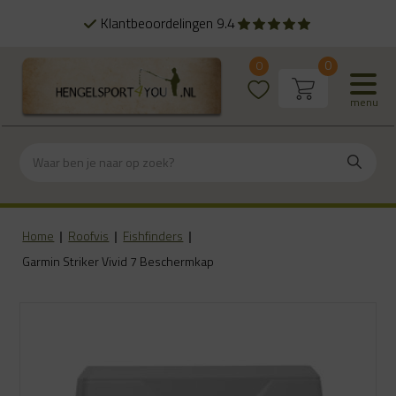
Klantbeoordelingen 9.4
0
0
menu
Home
|
Roofvis
|
Fishfinders
|
Garmin Striker Vivid 7 Beschermkap