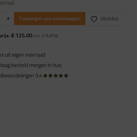
oorraad
Wishlist
Toevoegen aan winkelwagen
€
125.00
prijs:
incl. 21% BTW
es uit eigen voorraad
daag besteld morgen in huis
ntbeoordelingen 9.4