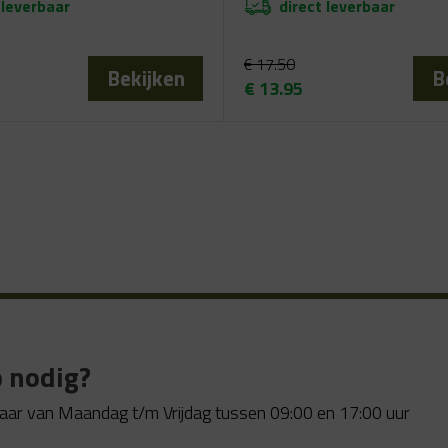
 leverbaar
direct leverbaar
€
17.50
Bekijken
B
€
13.95
elijke
Oorspronkelijke
Huidige
prijs
prijs
was:
is:
€ 17.50.
€ 13.95.
 nodig?
aar van Maandag t/m Vrijdag tussen 09:00 en 17:00 uur