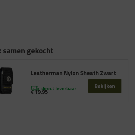
k samen gekocht
Leatherman Nylon Sheath Zwart
Bekijken
direct leverbaar
19.95
€