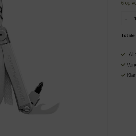
6 op v
Totale 
All
Van
Kla