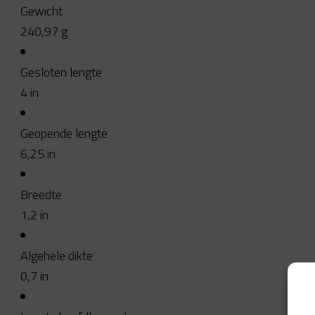
Gewicht
240,97
g
Gesloten lengte
4
in
Geopende lengte
6,25
in
Breedte
1,2
in
Algehele dikte
0,7
in