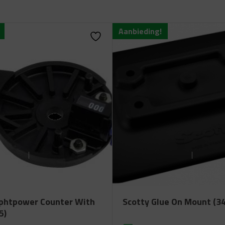
Aanbieding!
phtpower Counter With
Scotty Glue On Mount (34
5)