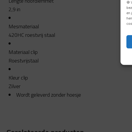
Lengte hoofdlemmet
🍪 
bez
2,9
in
en 
hen
coo
Mesmateriaal
420HC roestvrij staal
Materiaal clip
Roestvrijstaal
Kleur clip
Zilver
Wordt geleverd zonder hoesje