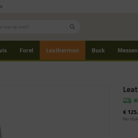
is
vis
Forel
Leatherman
Buck
Messen
Lea
d
€
125
Per stu