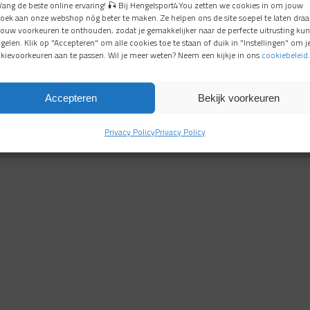
Vang de beste online ervaring! 🎣 Bij Hengelsport4You zetten we cookies in om jouw
oek aan onze webshop nóg beter te maken. Ze helpen ons de site soepel te laten draa
jouw voorkeuren te onthouden, zodat je gemakkelijker naar de perfecte uitrusting kun
gelen. Klik op "Accepteren" om alle cookies toe te staan of duik in "Instellingen" om j
kievoorkeuren aan te passen. Wil je meer weten? Neem een kijkje in ons
cookiebeleid
.
Accepteren
Bekijk voorkeuren
Privacy Policy
Privacy Policy