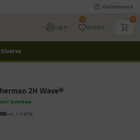
Klantenservice
0
0
Log in
Wishlist
 Diverse
therman 2H Wave®
irect leverbaar
.00
incl. 21% BTW
k