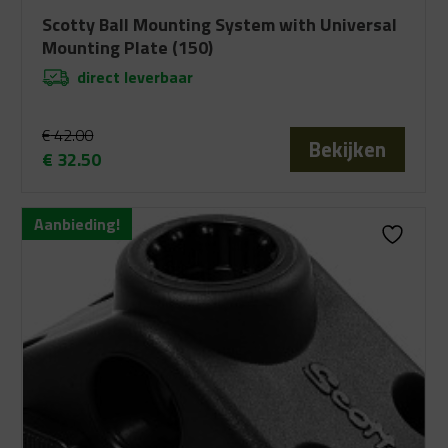
Scotty Ball Mounting System with Universal
Mounting Plate (150)
direct leverbaar
€
42.00
Bekijken
€
32.50
Oorspronkelijke
Huidige
prijs
prijs
Aanbieding!
was:
is:
€ 42.00.
€ 32.50.