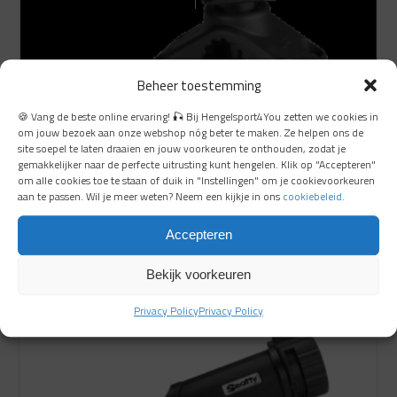
Beheer toestemming
Scotty Baitcaster/Spinning Rod Holder +
🍪 Vang de beste online ervaring! 🎣 Bij Hengelsport4You zetten we cookies in
om jouw bezoek aan onze webshop nóg beter te maken. Ze helpen ons de
Side/Deck Mount (280)
site soepel te laten draaien en jouw voorkeuren te onthouden, zodat je
direct leverbaar
gemakkelijker naar de perfecte uitrusting kunt hengelen. Klik op "Accepteren"
om alle cookies toe te staan of duik in "Instellingen" om je cookievoorkeuren
aan te passen. Wil je meer weten? Neem een kijkje in ons
cookiebeleid
.
€
33.99
Bekijken
€
28.99
Accepteren
Oorspronkelijke
Huidige
Bekijk voorkeuren
prijs
prijs
Aanbieding!
was:
is:
Privacy Policy
Privacy Policy
€ 33.99.
€ 28.99.