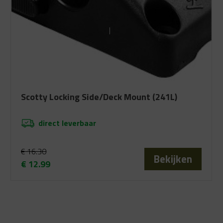
Scotty Locking Side/Deck Mount (241L)
direct leverbaar
€
16.30
Bekijken
€
12.99
Oorspronkelijke
Huidige
prijs
prijs
was:
is:
€ 16.30.
€ 12.99.