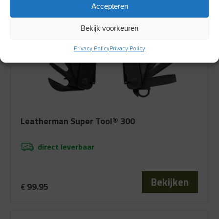
Accepteren
Bekijk voorkeuren
Privacy Policy
Privacy Policy
Leatherman Super Tool® 300
direct leverbaar
Bekijken
99.95
€