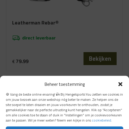
Leatherman Rebar®
direct leverbaar
Bekijken
79.99
€
Beheer toestemming
🍪 Vang de beste online ervaring! 🎣 Bij Hengelsport4You zetten we cookies in
om jouw bezoek aan onze webshop nóg beter te maken. Ze helpen ons de
site soepel te laten draaien en jouw voorkeuren te onthouden, zodat je
gemakkelijker naar de perfecte uitrusting kunt hengelen. Klik op "Accepteren"
om alle cookies toe te staan of duik in "Instellingen" om je cookievoorkeuren
aan te passen. Wil je meer weten? Neem een kijkje in ons
cookiebeleid
.