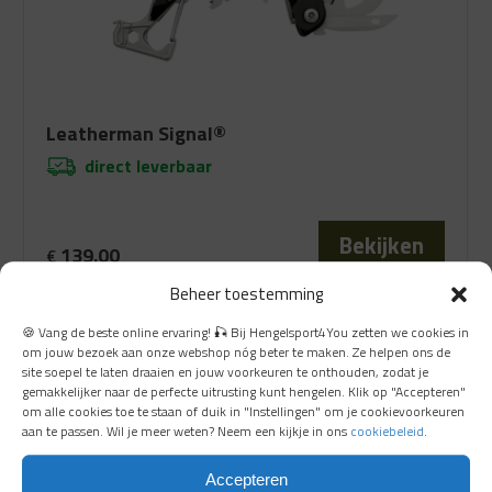
Leatherman Signal®
direct leverbaar
Bekijken
139.00
€
Beheer toestemming
🍪 Vang de beste online ervaring! 🎣 Bij Hengelsport4You zetten we cookies in
om jouw bezoek aan onze webshop nóg beter te maken. Ze helpen ons de
site soepel te laten draaien en jouw voorkeuren te onthouden, zodat je
gemakkelijker naar de perfecte uitrusting kunt hengelen. Klik op "Accepteren"
om alle cookies toe te staan of duik in "Instellingen" om je cookievoorkeuren
aan te passen. Wil je meer weten? Neem een kijkje in ons
cookiebeleid
.
Accepteren