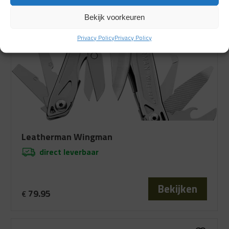
Bekijk voorkeuren
Privacy Policy
Privacy Policy
Leatherman Wingman
direct leverbaar
Bekijken
79.95
€