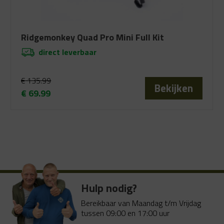
Ridgemonkey Quad Pro Mini Full Kit
direct leverbaar
€
135.99
Bekijken
€
69.99
Oorspronkelijke
Huidige
prijs
prijs
was:
is:
€ 135.99.
€ 69.99.
Hulp nodig?
Bereikbaar van Maandag t/m Vrijdag
tussen 09:00 en 17:00 uur