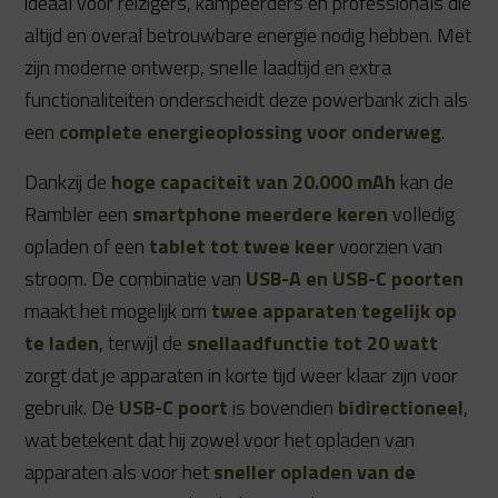
ideaal voor reizigers, kampeerders en professionals die
altijd en overal betrouwbare energie nodig hebben. Met
zijn moderne ontwerp, snelle laadtijd en extra
functionaliteiten onderscheidt deze powerbank zich als
een
complete energieoplossing voor onderweg
.
Dankzij de
hoge capaciteit van 20.000 mAh
kan de
Rambler een
smartphone meerdere keren
volledig
opladen of een
tablet tot twee keer
voorzien van
stroom. De combinatie van
USB-A en USB-C poorten
maakt het mogelijk om
twee apparaten tegelijk op
te laden
, terwijl de
snellaadfunctie tot 20 watt
zorgt dat je apparaten in korte tijd weer klaar zijn voor
gebruik. De
USB-C poort
is bovendien
bidirectioneel
,
wat betekent dat hij zowel voor het opladen van
apparaten als voor het
sneller opladen van de