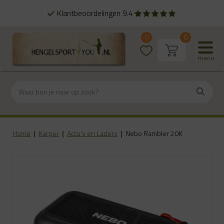
Alles uit eigen voorraad
0
0
menu
Home
|
Karper
|
Accu's en Laders
|
Nebo Rambler 20K