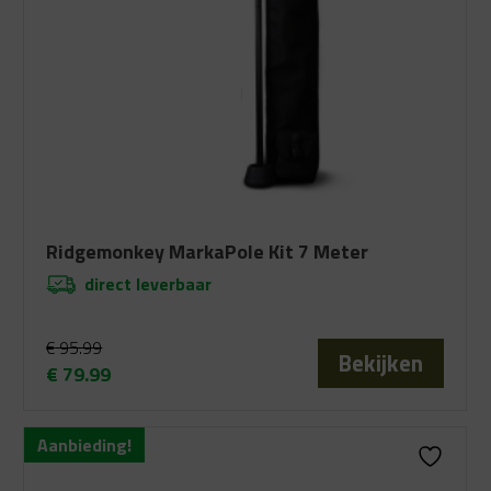
Ridgemonkey MarkaPole Kit 7 Meter
direct leverbaar
€
95.99
Bekijken
€
79.99
Oorspronkelijke
Huidige
prijs
prijs
Aanbieding!
was:
is:
€ 95.99.
€ 79.99.