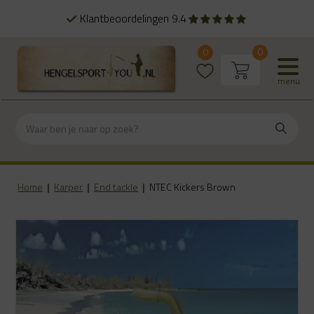
Klantbeoordelingen 9.4
0
0
menu
Home
|
Karper
|
End tackle
|
NTEC Kickers Brown