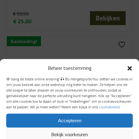
€
50.99
Bekijken
€
25.00
Oorspronkelijke
Huidige
prijs
prijs
Aanbieding!
was:
is:
€ 50.99.
€ 25.00.
Beheer toestemming
🍪 Vang de beste online ervaring! 🎣 Bij Hengelsport4You zetten we cookies in
om jouw bezoek aan onze webshop nóg beter te maken. Ze helpen ons de
site soepel te laten draaien en jouw voorkeuren te onthouden, zodat je
gemakkelijker naar de perfecte uitrusting kunt hengelen. Klik op "Accepteren"
om alle cookies toe te staan of duik in "Instellingen" om je cookievoorkeuren
aan te passen. Wil je meer weten? Neem een kijkje in ons
cookiebeleid
.
Accepteren
Bekijk voorkeuren