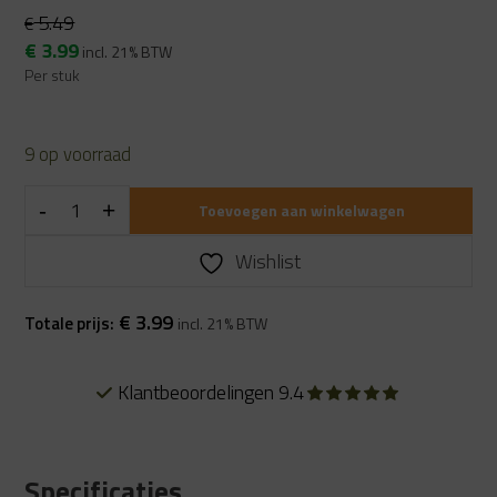
5.49
€
Oorspronkelijke
Huidige
€
3.99
incl. 21% BTW
prijs
prijs
Per stuk
was:
is:
€ 5.49.
€ 3.99.
9 op voorraad
Toevoegen aan winkelwagen
Wishlist
€
3.99
Totale prijs:
incl. 21% BTW
Klantbeoordelingen 9.4
Specificaties