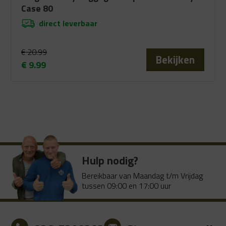
Case 80
direct leverbaar
€
20.99
Bekijken
€
9.99
Oorspronkelijke
Huidige
prijs
prijs
was:
is:
€ 20.99.
€ 9.99.
Hulp nodig?
Bereikbaar van Maandag t/m Vrijdag
tussen 09:00 en 17:00 uur