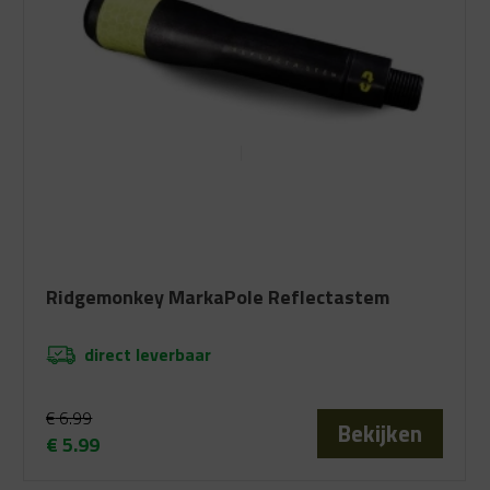
Ridgemonkey MarkaPole Reflectastem
direct leverbaar
€
6.99
Bekijken
€
5.99
Oorspronkelijke
Huidige