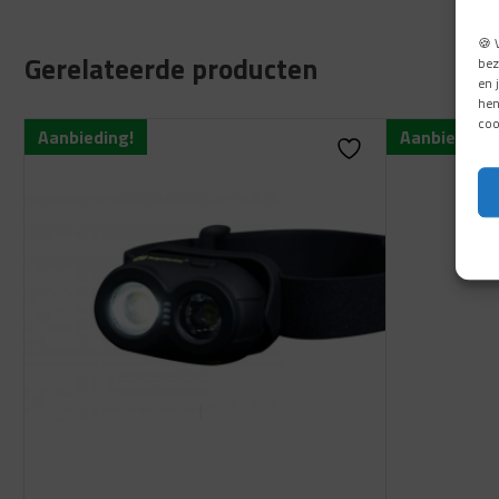
🍪 
Gerelateerde producten
bez
en 
hen
coo
Aanbieding!
Aanbieding!