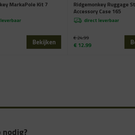
ey MarkaPole Kit 7
Ridgemonkey Ruggage S
Accessory Case 165
 leverbaar
direct leverbaar
€
24.99
Bekijken
B
€
12.99
elijke
Oorspronkelijke
Huidige
prijs
prijs
was:
is:
€ 24.99.
€ 12.99.
 nodig?