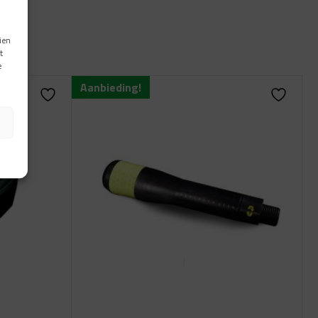
ien
t
e
Aanbieding!