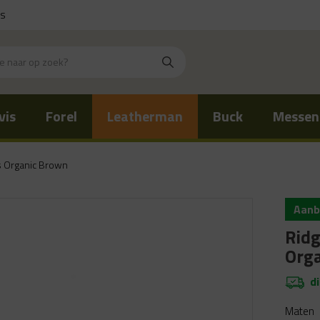
is
vis
Forel
Leatherman
Buck
Messen
s Organic Brown
Aanb
Ridg
Org
d
Maten