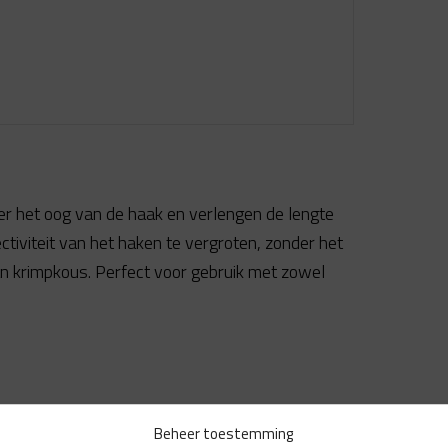
r het oog van de haak en verlengen de lengte
tiviteit van het haken te vergroten, zonder het
 krimpkous. Perfect voor gebruik met zowel
Beheer toestemming