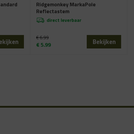
tandard
Ridgemonkey MarkaPole
Reflectastem
direct leverbaar
€
6.99
ekijken
Bekijken
€
5.99
Oorspronkelijke
Huidige
prijs
prijs
was:
is:
€ 6.99.
€ 5.99.