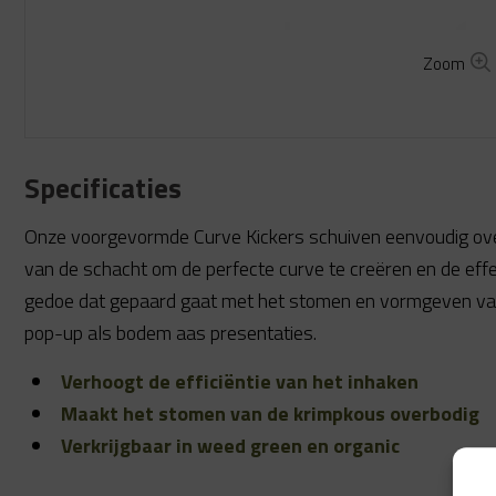
Zoom
Specificaties
Onze voorgevormde Curve Kickers schuiven eenvoudig ove
van de schacht om de perfecte curve te creëren en de effec
gedoe dat gepaard gaat met het stomen en vormgeven van
pop-up als bodem aas presentaties.
Verhoogt de efficiëntie van het inhaken
Maakt het stomen van de krimpkous overbodig
Verkrijgbaar in weed green en organic