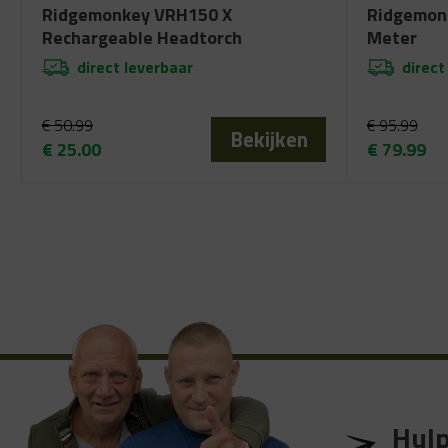
Ridgemonkey VRH150 X
Ridgemonk
Rechargeable Headtorch
Meter
direct leverbaar
direct
€
50.99
€
95.99
Bekijken
€
25.00
€
79.99
Oorspronkelijke
Huidige
Oorspronk
Huidige
prijs
prijs
prijs
prijs
was:
is:
was:
is:
€ 50.99.
€ 25.00.
€ 95.99.
€ 79.99.
Hulp