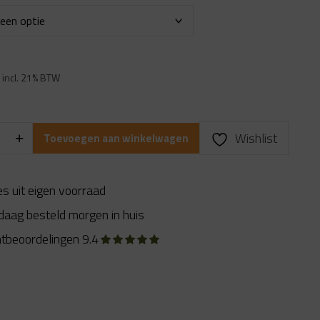
ronkelijke
Huidige
incl. 21% BTW
prijs
k
is:
.
€ 3.99.
Wishlist
Toevoegen aan winkelwagen
es uit eigen voorraad
daag besteld morgen in huis
ntbeoordelingen 9.4