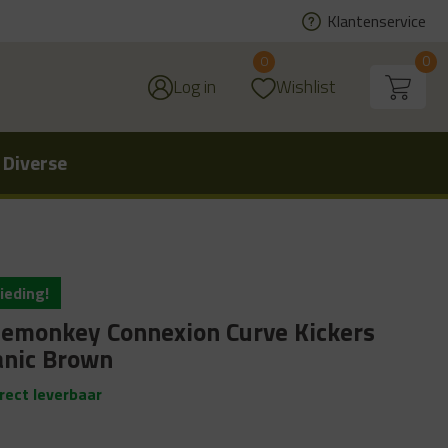
Klantenservice
0
0
Log in
Wishlist
 Diverse
ieding!
emonkey Connexion Curve Kickers
anic Brown
irect leverbaar