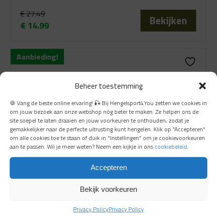
€
27.49
Bekijken
€
14.99
Oorspronkelijke
Huidige
prijs
prijs
Aanbieding!
was:
is:
€ 27.49.
€ 14.99.
Beheer toestemming
🍪 Vang de beste online ervaring! 🎣 Bij Hengelsport4You zetten we cookies in
om jouw bezoek aan onze webshop nóg beter te maken. Ze helpen ons de
site soepel te laten draaien en jouw voorkeuren te onthouden, zodat je
gemakkelijker naar de perfecte uitrusting kunt hengelen. Klik op "Accepteren"
om alle cookies toe te staan of duik in "Instellingen" om je cookievoorkeuren
aan te passen. Wil je meer weten? Neem een kijkje in ons
cookiebeleid
.
Accepteren
Bekijk voorkeuren
Privacy Policy
Privacy Policy