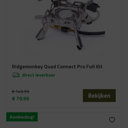
Ridgemonkey Quad Connect Pro Full Kit
direct leverbaar
€
149.99
Bekijken
€
79.99
Oorspronkelijke
Huidige
prijs
prijs
Aanbieding!
was:
is:
€ 149.99.
€ 79.99.