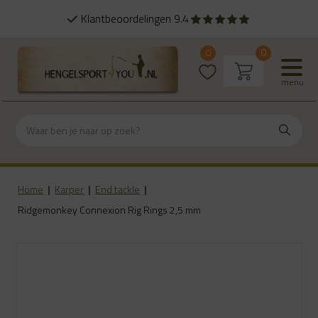
Alles uit eigen voorraad
0
0
menu
Home
|
Karper
|
End tackle
|
Ridgemonkey Connexion Rig Rings 2,5 mm