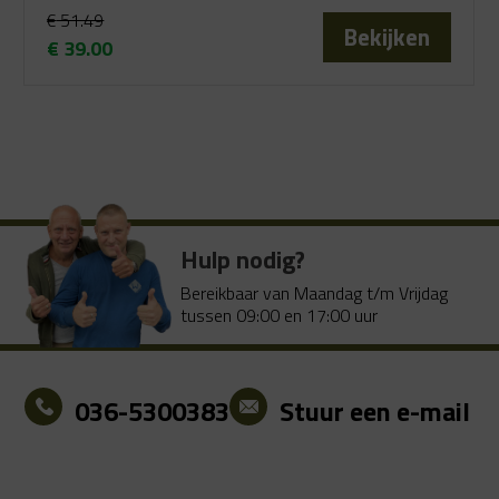
€
51.49
Bekijken
€
39.00
Oorspronkelijke
Huidige
prijs
prijs
was:
is:
€ 51.49.
€ 39.00.
Hulp nodig?
Bereikbaar van Maandag t/m Vrijdag
tussen 09:00 en 17:00 uur
036-5300383
Stuur een e-mail