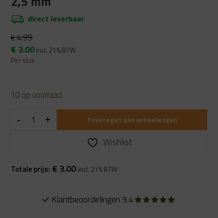
2,5 mm
direct leverbaar
4.99
€
Oorspronkelijke
Huidige
€
3.00
incl. 21% BTW
prijs
prijs
Per stuk
was:
is:
€ 4.99.
€ 3.00.
10 op voorraad
Toevoegen aan winkelwagen
Wishlist
€
3.00
Totale prijs:
incl. 21% BTW
Alles uit eigen voorraad