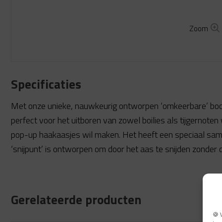
Zoom
Specificaties
Met onze unieke, nauwkeurig ontworpen ‘omkeerbare’ bo
perfect voor het uitboren van zowel boilies als tijgernoten
pop-up haakaasjes wil maken. Het heeft een speciaal sa
‘snijpunt’ is ontworpen om door het aas te snijden zonder d
Gerelateerde producten
🍪 