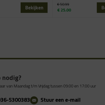
€
50.99
Bekijken
B
€
25.00
elijke
Oorspronkelijke
Huidige
prijs
prijs
was:
is:
€ 50.99.
€ 25.00.
 nodig?
aar van Maandag t/m Vrijdag tussen 09:00 en 17:00 uur
036-5300383
Stuur een e-mail