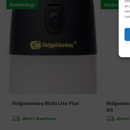
bez
Aanbieding!
Aanbieding!
en 
hen
coo
Ridgemonkey Multi Lite Plus
Ridgemon
Kit
direct leverbaar
direct