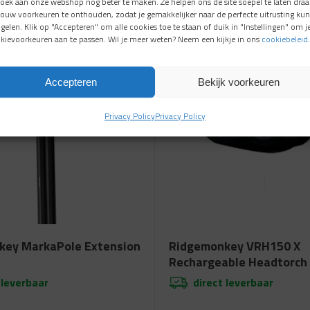
oek aan onze webshop nóg beter te maken. Ze helpen ons de site soepel te laten draa
Aanbieding!
jouw voorkeuren te onthouden, zodat je gemakkelijker naar de perfecte uitrusting kun
gelen. Klik op "Accepteren" om alle cookies toe te staan of duik in "Instellingen" om j
kievoorkeuren aan te passen. Wil je meer weten? Neem een kijkje in ons
cookiebeleid
.
Accepteren
Bekijk voorkeuren
Privacy Policy
Privacy Policy
key MarkaPole Extension
Ridgemonkey VRH150 X
Rechargeable Headtorch
 leverbaar
direct leverbaar