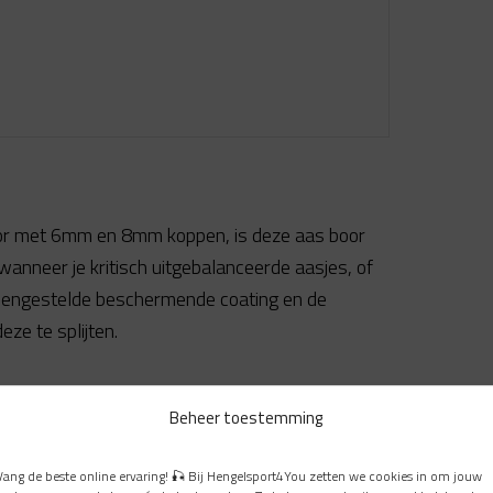
or met 6mm en 8mm koppen, is deze aas boor
 wanneer je kritisch uitgebalanceerde aasjes, of
mengestelde beschermende coating en de
eze te splijten.
Beheer toestemming
Vang de beste online ervaring! 🎣 Bij Hengelsport4You zetten we cookies in om jouw