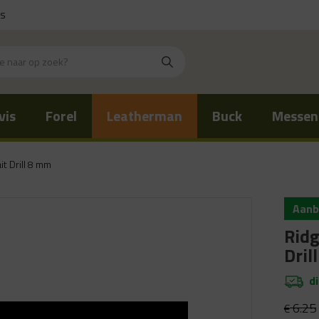
is
vis
Forel
Leatherman
Buck
Messen
t Drill 8 mm
Aanb
Ridg
Dril
d
6.25
€