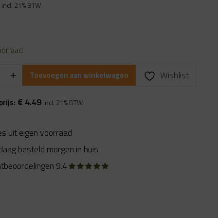
ronkelijke
Huidige
incl. 21% BTW
prijs
k
is:
.
€ 4.49.
oorraad
Wishlist
Toevoegen aan winkelwagen
€
4.49
prijs:
incl. 21% BTW
es uit eigen voorraad
daag besteld morgen in huis
ntbeoordelingen 9.4