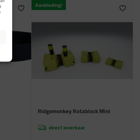
ien
Aanbieding!
t
e
Ridgemonkey Rotablock Mini
direct leverbaar