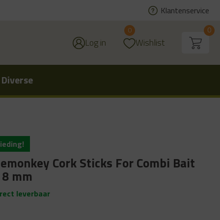
Klantenservice
0
0
Log in
Wishlist
 Diverse
ieding!
emonkey Cork Sticks For Combi Bait
l 8 mm
irect leverbaar