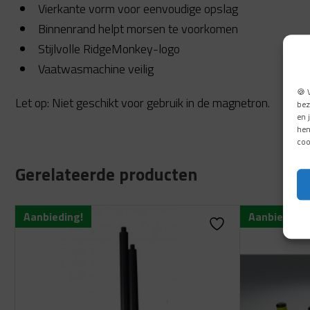
Vierkante vorm voor eenvoudige opslag
Binnenrand helpt morsen te voorkomen
Stijlvolle RidgeMonkey-logo
Vaatwasmachine veilig
🍪 
Let op: Niet geschikt voor gebruik in de magnetron.
bez
en 
hen
coo
Gerelateerde producten
Aanbieding!
Aanbieding!