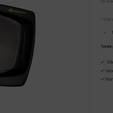
prijs
Per stu
was:
€ 5.99
13 op 
Totale 
All
Van
Kla