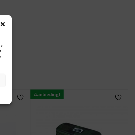
ien
t
e
Aanbieding!