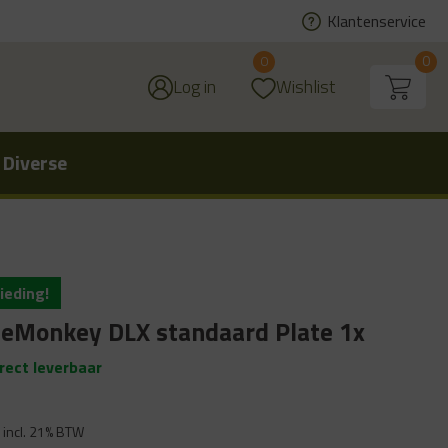
Klantenservice
0
0
Log in
Wishlist
 Diverse
ieding!
eMonkey DLX standaard Plate 1x
irect leverbaar
ronkelijke
Huidige
incl. 21% BTW