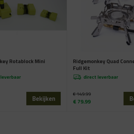
ey Rotablock Mini
Ridgemonkey Quad Conne
Full Kit
 leverbaar
direct leverbaar
€
149.99
Bekijken
B
€
79.99
elijke
Oorspronkelijke
Huidige
prijs
prijs
was:
is:
€ 149.99.
€ 79.99.