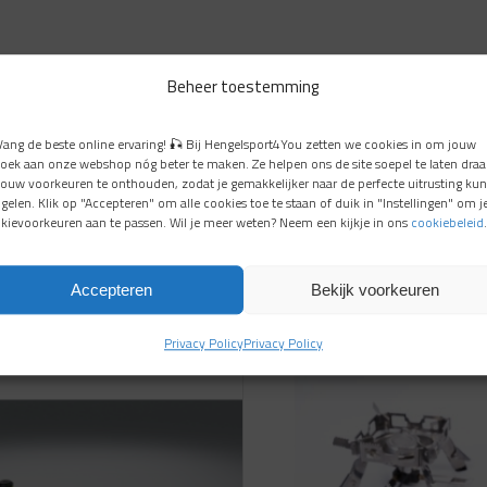
Beheer toestemming
Vang de beste online ervaring! 🎣 Bij Hengelsport4You zetten we cookies in om jouw
oek aan onze webshop nóg beter te maken. Ze helpen ons de site soepel te laten draa
jouw voorkeuren te onthouden, zodat je gemakkelijker naar de perfecte uitrusting kun
gelen. Klik op "Accepteren" om alle cookies toe te staan of duik in "Instellingen" om j
kievoorkeuren aan te passen. Wil je meer weten? Neem een kijkje in ons
cookiebeleid
.
Accepteren
Bekijk voorkeuren
Aanbieding!
Privacy Policy
Privacy Policy