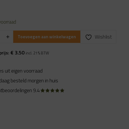
prijs
k
is:
.
€ 3.50.
voorraad
Wishlist
Toevoegen aan winkelwagen
€
3.50
prijs:
incl. 21% BTW
es uit eigen voorraad
daag besteld morgen in huis
ntbeoordelingen 9.4