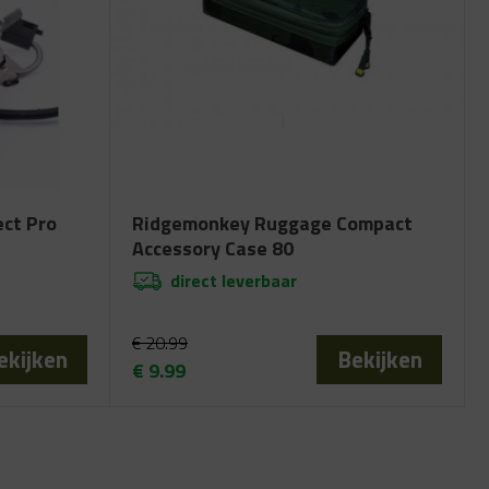
ct Pro
Ridgemonkey Ruggage Compact
Accessory Case 80
direct leverbaar
€
20.99
ekijken
Bekijken
€
9.99
Oorspronkelijke
Huidige
prijs
prijs
was:
is:
€ 20.99.
€ 9.99.