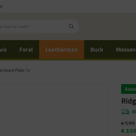
is
vis
Forel
Leatherman
Buck
Messen
ndaard Plate 1x
Aanb
Ridg
d
5.99
€
Oorsp
€
3.50