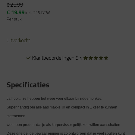
25.99
€
Oorspronkelijke
Huidige
€
19.99
incl. 21% BTW
prijs
prijs
Per stuk
was:
is:
€ 25.99.
€ 19.99.
Uitverkocht
Klantbeoordelingen 9.4
Specificaties
Ja hoor…ze hebben het weer voor elkaar bij ridgemonkey.
Super handig om alle aas makkelijk en compact in 1 keer te kunnen
meenemen.
weer een product dat je als karpervisser gelijk zou willen aanschaffen.
Deze drie delige bewaar emmer is zo ontworpen dat je veel spullen kunt