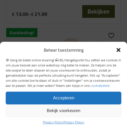
Bekijken
13.00
21.99
€
–
€
Aanbieding!
Beheer toestemming
🍪 Vang de beste online ervaring! 🎣 Bij Hengelsport4You zetten we cookies in
om jouw bezoek aan onze webshop nóg beter te maken. Ze helpen ons de
site soepel te laten draaien en jouw voorkeuren te onthouden, zodat je
gemakkelijker naar de perfecte uitrusting kunt hengelen. Klik op "Accepteren"
om alle cookies toe te staan of duik in "Instellingen" om je cookievoorkeuren
aan te passen. Wil je meer weten? Neem een kijkje in ons
cookiebeleid
.
Accepteren
Bekijk voorkeuren
Privacy Policy
Privacy Policy