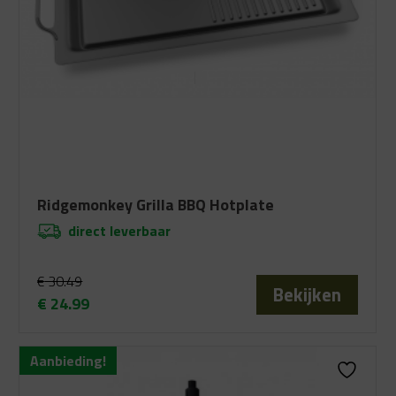
Ridgemonkey Grilla BBQ Hotplate
direct leverbaar
€
30.49
Bekijken
€
24.99
Oorspronkelijke
Huidige
prijs
prijs
Aanbieding!
was:
is:
€ 30.49.
€ 24.99.