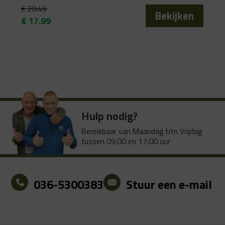
€
20.49
Bekijken
€
17.99
Oorspronkelijke
Huidige
prijs
prijs
was:
is:
€ 20.49.
€ 17.99.
Hulp nodig?
Bereikbaar van Maandag t/m Vrijdag
tussen 09:00 en 17:00 uur
036-5300383
Stuur een e-mail