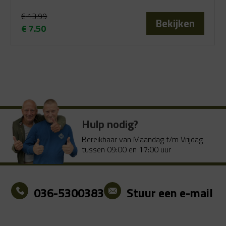
€
13.99
Bekijken
€
7.50
Oorspronkelijke
Huidige
prijs
prijs
was:
is:
€ 13.99.
€ 7.50.
Hulp nodig?
Bereikbaar van Maandag t/m Vrijdag
tussen 09:00 en 17:00 uur
036-5300383
Stuur een e-mail