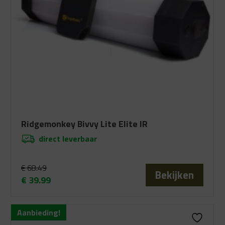
Ridgemonkey Bivvy Lite Elite IR
direct leverbaar
€
68.49
Bekijken
€
39.99
Oorspronkelijke
Huidige
prijs
prijs
Aanbieding!
was:
is: