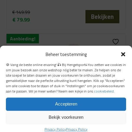
€
149.99
Bekijken
€
79.99
Oorspronkelijke
Huidige
prijs
prijs
Aanbieding!
was:
is:
€ 149.99.
€ 79.99.
Beheer toestemming
🍪 Vang de beste online ervaring! 🎣 Bij Hengelsport4You zetten we cookies in
om jouw bezoek aan onze webshop nóg beter te maken. Ze helpen ons de
site soepel te laten draaien en jouw voorkeuren te onthouden, zodat je
gemakkelijker naar de perfecte uitrusting kunt hengelen. Klik op "Accepteren"
om alle cookies toe te staan of duik in "Instellingen" om je cookievoorkeuren
aan te passen. Wil je meer weten? Neem een kijkje in ons
cookiebeleid
.
Accepteren
Bekijk voorkeuren
Privacy Policy
Privacy Policy