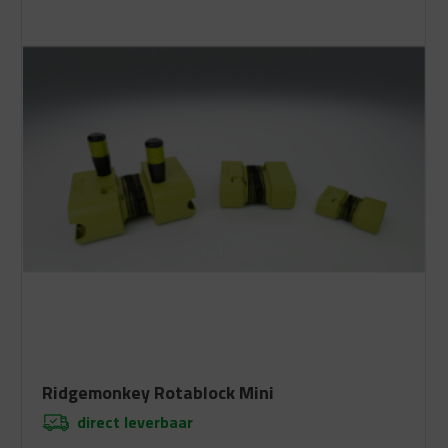
€ 68.49.
€ 39.99.
Ridgemonkey Rotablock Mini
direct leverbaar