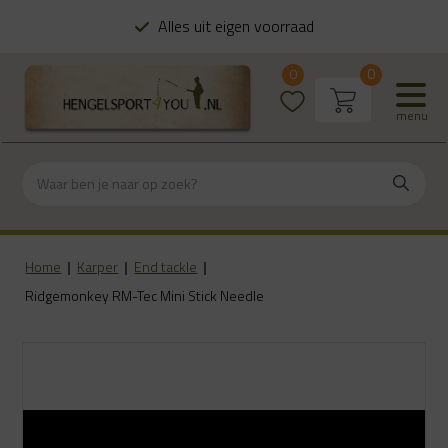
Alles uit eigen voorraad
0
0
menu
Home
|
Karper
|
End tackle
|
Ridgemonkey RM-Tec Mini Stick Needle