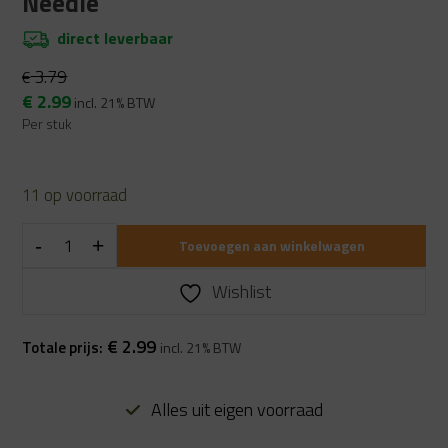
Needle
direct leverbaar
3.79
€
Oorspronkelijke
Huidige
€
2.99
incl. 21% BTW
prijs
prijs
Per stuk
was:
is:
€ 3.79.
€ 2.99.
11 op voorraad
Toevoegen aan winkelwagen
Wishlist
€
2.99
Totale prijs:
incl. 21% BTW
Alles uit eigen voorraad