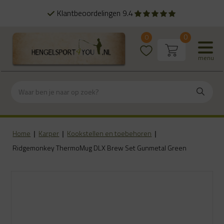
Alles uit eigen voorraad
0
0
menu
Home
|
Karper
|
Kookstellen en toebehoren
|
Ridgemonkey ThermoMug DLX Brew Set Gunmetal Green