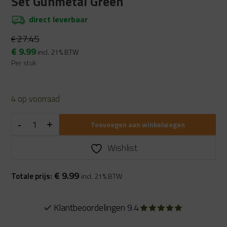
Set Gunmetal Green
direct leverbaar
27.45
€
Oorspronkelijke
Huidige
€
9.99
incl. 21% BTW
prijs
prijs
Per stuk
was:
is:
€ 27.45.
€ 9.99.
4 op voorraad
Toevoegen aan winkelwagen
Wishlist
€
9.99
Totale prijs:
incl. 21% BTW
Alles uit eigen voorraad