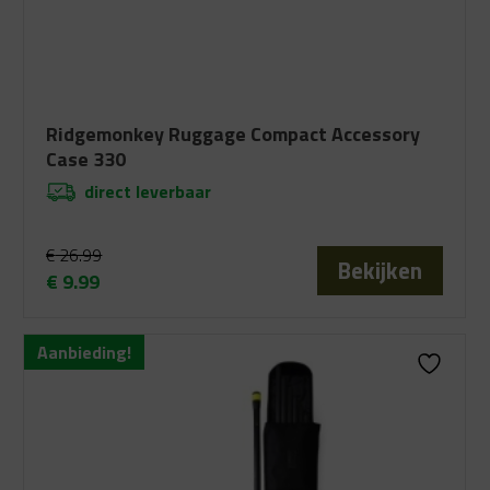
Ridgemonkey Ruggage Compact Accessory
Case 330
direct leverbaar
€
26.99
Bekijken
€
9.99
Oorspronkelijke
Huidige
prijs
prijs
Aanbieding!
was:
is:
€ 26.99.
€ 9.99.