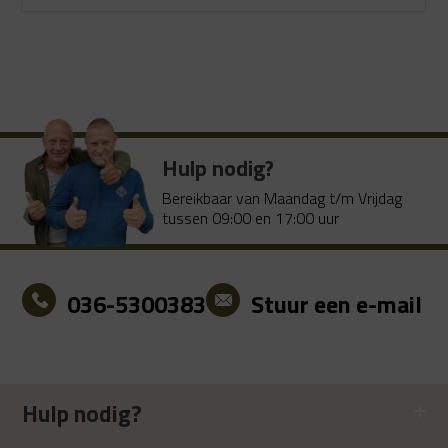
Oorspronkelijke
Huidige
prijs
prijs
was:
is:
€ 95.99.
€ 79.99.
Hulp nodig?
Bereikbaar van Maandag t/m Vrijdag
tussen 09:00 en 17:00 uur
036-5300383
Stuur een e-mail
Hulp nodig?