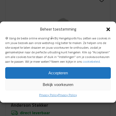
€ 27.49.
€ 14.99.
Beheer toestemming
🍪 Vang de beste online ervaring! 🎣 Bij Hengelsport4You zetten we cookies in
om jouw bezoek aan onze webshop nóg beter te maken. Ze helpen ons de
site soepel te laten draaien en jouw voorkeuren te onthouden, zodat je
gemakkelijker naar de perfecte uitrusting kunt hengelen. Klik op "Accepteren"
om alle cookies toe te staan of duik in "Instellingen" om je cookievoorkeuren
aan te passen. Wil je meer weten? Neem een kijkje in ons
cookiebeleid
.
Accepteren
Bekijk voorkeuren
Privacy Policy
Privacy Policy
Anderson Stekker
direct leverbaar