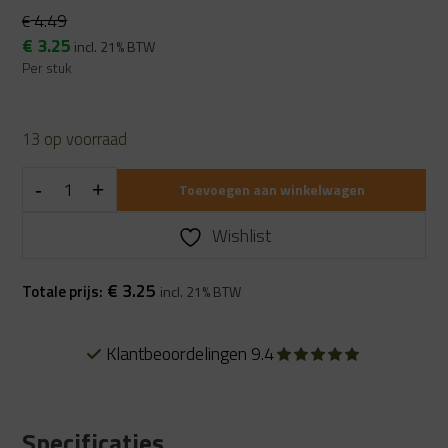
4.49
€
Oorspronkelijke
Huidige
€
3.25
incl. 21% BTW
prijs
prijs
Per stuk
was:
is:
€ 4.49.
€ 3.25.
13 op voorraad
Toevoegen aan winkelwagen
Wishlist
€
3.25
Totale prijs:
incl. 21% BTW
Klantbeoordelingen 9.4
Specificaties