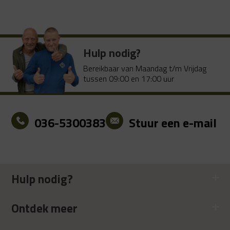
€ 16.49.
€ 9.99.
Hulp nodig?
Bereikbaar van Maandag t/m Vrijdag
tussen 09:00 en 17:00 uur
036-5300383
Stuur een e-mail
Hulp nodig?
Ontdek meer