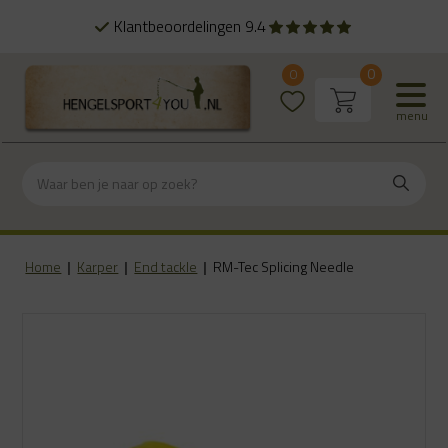
Klantbeoordelingen 9.4
0
0
menu
Home
|
Karper
|
End tackle
|
RM-Tec Splicing Needle