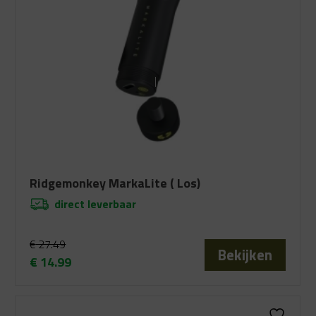
Ridgemonkey MarkaLite ( Los)
direct leverbaar
€
27.49
Bekijken
€
14.99
Oorspronkelijke
Huidige
prijs
prijs
was:
is: